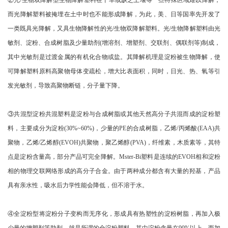
②光/生物双降解型生物降解塑料在干旱或缺乏土壤等一些特殊区域难以降解，
而光降解塑料被掩埋在土中时也不能形成降解，为此，美、日等国率先开发了
一类既具光降解，又具生物降解性的光/生物双降解塑料。光/生物降解塑料由光
敏剂、淀粉、合成树脂及少量助剂(增溶剂、增塑剂、交联剂、偶联剂等)制成，
其中光敏剂是过渡金属的有机化合物或盐。其降解机理是淀粉被生物降解，使
可降解塑料原料高聚物母体变疏松，增大比表面积，同时，日光、热、氧等引
发光敏剂，导致高聚物断链，分子量下降。
③共混型淀粉共混塑料是淀粉与合成树脂或其他天然高分子共混而成的淀粉塑
料，主要成分为淀粉(30%~60%)，少量的PE的合成树脂，乙烯/丙烯酸(EAA)共
聚物，乙烯/乙烯醇(EVOH)共聚物，聚乙烯醇(PVA)，纤维素，木质素等，其特
点是淀粉含量高，部分产品可完全降解。Mster-Bi塑料是连续的EVOH相和淀粉
相的物理交联网络形成的高分子合金。由于两种成分都含有大量的羟基，产品
具有亲水性，吸水后力学性能会降低，但不溶于水。
④全淀粉型将淀粉分子变构而无序化，形成具有热塑性的淀粉树脂，再加入极