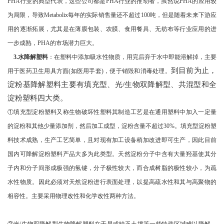
PHA行业的典型代表，这些公司都是PHA行业的推动者，虽然说PHA的应用较
为局限，导致Metabolix每年的实际销售量还不超过100吨，但是随着未来下游应
用的逐渐拓展，尤其是在薄膜包装、农膜、食用餐具、无纺布等行业应用的进
一步成熟，PHA的市场潜力巨大。
3.水降解塑料
：在塑料中添加吸水性物质，用完后弃于水中即能溶解掉，主要
到目前为止，
用于医药卫生用具方面(如医用手套)，便于销毁和消毒处理。
淀粉基降解塑料主要有填充型、光/生物双降解型、共混型和全
淀粉塑料四大类。
①填充型淀粉塑料又称生物破坏性塑料其制造工艺是在通用塑料中加入一定量
的淀粉和其他少量添加剂，然后加工成型，淀粉含量不超过30%。填充型淀粉塑
料技术成熟，生产工艺简单，且对现有加工设备稍加改进即可生产，因此目前
国内可降解淀粉塑料产品大多为此类型。天然淀粉分子中含有大量羟基使其分
子内和分子间形成极强的氢键，分子极性较大，而合成树脂的极性较小，为疏
水性物质。因此必须对天然淀粉进行表面处理，以提高疏水性和其与高聚物的
相容性。主要采用物理改性和化学改性两种方法。