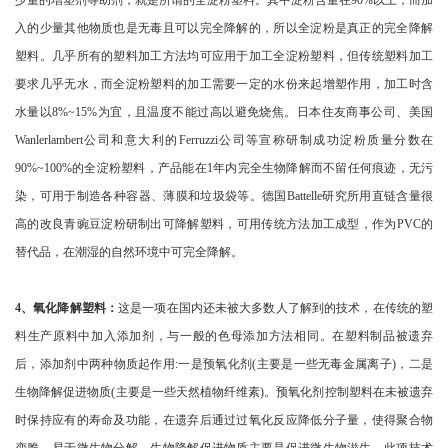
少量的增塑剂等助剂，就是所谓的全淀粉塑料。其中淀粉含量在90%以上，而加
入的少量其他物质也是无毒且可以完全降解的，所以全淀粉是真正的完全降解
塑料。几乎所有的塑料加工方法均可应用于加工全淀粉塑料，但传统塑料加工
要求几乎无水，而全淀粉塑料的加工需要一定的水份来起增塑作用，加工时含
水量以8%~15%为宜，且温度不能过高以避免烧焦。日本住友商事公司、美国
Wanlerlambert公司和意大利的Ferruzzi公司等宣称研制成功淀粉质量分数在
90%~100%的全淀粉塑料，产品能在1年内完全生物降解而不留任何痕迹，无污
染，可用于制造各种容器、薄膜和垃圾袋等。德国Battelle研究所用直链含量很
高的改良青豌豆淀粉研制出可降解塑料，可用传统方法加工成型，作为PVC的
替代品，在潮湿的自然环境中可完全降解。
4、氧化降解塑料：
这是一项在国内还未被大多数人了解到的技术，在传统的塑
料生产原料中加入添加剂，与一般的色母添加方法相同。在塑料制品被遗弃
后，添加剂中两种物质起作用:一是预氧化剂(主要是一些无毒金属离子)，二是
生物降解促进物质(主要是一些天然植物纤维素)。预氧化剂控制塑料在未被遗弃
时保持应有的寿命及功能，在遗弃后通过过氧化反应降低分子量，使得聚合物