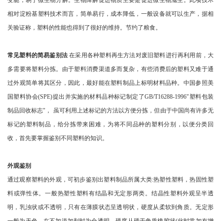
变脆，易于微生物分解。生物降解促进物质主要是促进微生物滋生。此项技术
相对淀粉基塑料技术而言，简单易行，成本降低，一般设备就可以生产，据相
关验证称，塑料的性能也得到了很好的维持。节约了粮食。
常见塑料的简易鉴别法
在采用各种塑料再生方法对废旧塑料进行再利用前，大
多需要将塑料分拣。由于塑料消费渠道多而复杂，有些消费后的塑料又难于通
过外观简单将其区分，因此，最好能在塑料制品上标明材料品种。中国参照美
国塑料协会(SPE)提出并实施的材料品种标记制定了GB/T16288-1996"塑料包装
制品回收标志"， 虽可利用上述标记的方法以方便分拣，但由于中国尚有许多无
标记的塑料制品，给分拣带来困难，为将不同品种的塑料分别，以便分类回
收，首先要掌握鉴别不同塑料的知识。
外观鉴别
通过观察塑料的外观，可初步鉴别出塑料制品所属大类:热塑性塑料，热固性塑
料或弹性体。一般热塑性塑料有结晶和无定形两类。结晶性塑料外观呈半透
明，乳浊状或不透明，只有在薄膜状态呈透明状，硬度从柔软到角质。无定形