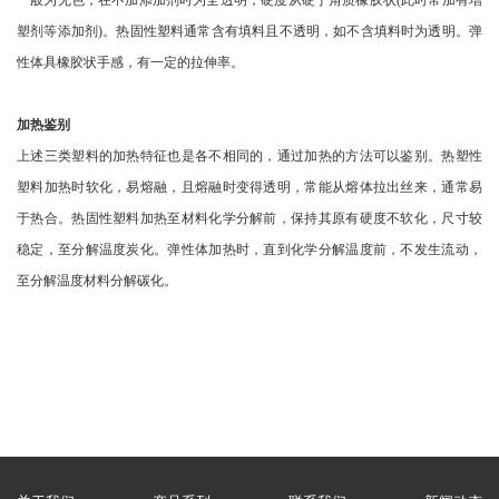
一般为无色，在不加添加剂时为全透明，硬度从硬于角质橡胶状(此时常加有增
塑剂等添加剂)。热固性塑料通常含有填料且不透明，如不含填料时为透明。弹
性体具橡胶状手感，有一定的拉伸率。
加热鉴别
上述三类塑料的加热特征也是各不相同的，通过加热的方法可以鉴别。热塑性
塑料加热时软化，易熔融，且熔融时变得透明，常能从熔体拉出丝来，通常易
于热合。热固性塑料加热至材料化学分解前，保持其原有硬度不软化，尺寸较
稳定，至分解温度炭化。弹性体加热时，直到化学分解温度前，不发生流动，
至分解温度材料分解碳化。