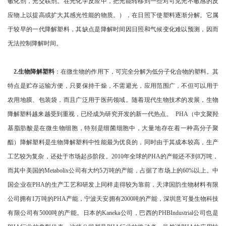
敏化剂，光交联剂。在光化学反应中，把光能转移到一些对可见光不敏感的反
应物上以提高或扩大其感光性能的物质。），在日照下使塑料逐渐分解。它属
于较早的一代降解塑料，其缺点是降解时间因日照和气候变化难以预测，因而
无法控制降解时间。
2.生物降解塑料
：在微生物的作用下，可完全分解为低分子化合物的塑料。其
特点是贮存运输方便，只要保持干燥，不需避光，应用范围广，不但可以用于
农用地膜、包装袋，而且广泛用于医药领域。随着现代生物技术的发展，生物
降解塑料越来越受到重视，已经成为研究开发的新一代热点。 PHA（中文聚羟
基脂肪酸是在微生物细胞，特别是细菌细胞中，大量地存在着一种高分子聚
酯）降解塑料是生物降解塑料中性能最为优良的，同时由于其成本较高，生产
工艺较为复杂，还处于市场起步阶段。2010年全球的PHA的产能还不到8万吨，
而其中美国的Metabolix公司有大约5万吨的产能，占据了市场上的60%以上。中
国企业在PHA的生产工艺和研发上同样走得较为靠前，天津国韵生物材料有限
公司拥有1万吨的PHA产能，宁波天安拥有2000吨的产能，深圳意可曼生物科技
有限公司有5000吨的产能。日本的Kaneka公司，巴西的PHBIndustrial公司也是